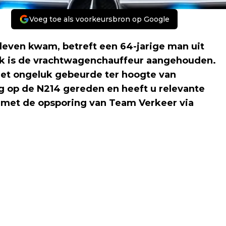
Voeg toe als voorkeursbron op Google
 leven kwam, betreft een 64-jarige man uit
ek is de vrachtwagenchauffeur aangehouden.
Het ongeluk gebeurde ter hoogte van
 op de N214 gereden en heeft u relevante
p met de opsporing van Team Verkeer via
Volgend artikel
’S-GRAVENZANDE - GETUIGEN GEZOCHT
STRAATROOF MUMSENSTRAAT IN ’S-
GRAVENZANDE