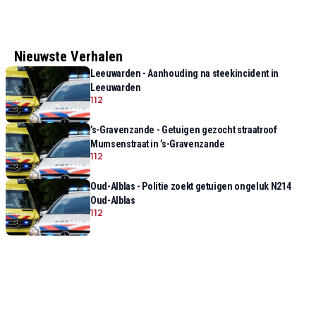
Nieuwste Verhalen
Leeuwarden - Aanhouding na steekincident in
Leeuwarden
112
’s-Gravenzande - Getuigen gezocht straatroof
Mumsenstraat in ’s-Gravenzande
112
Oud-Alblas - Politie zoekt getuigen ongeluk N214
Oud-Alblas
112