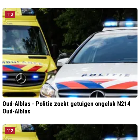
112
Oud-Alblas - Politie zoekt getuigen ongeluk N214
Oud-Alblas
112