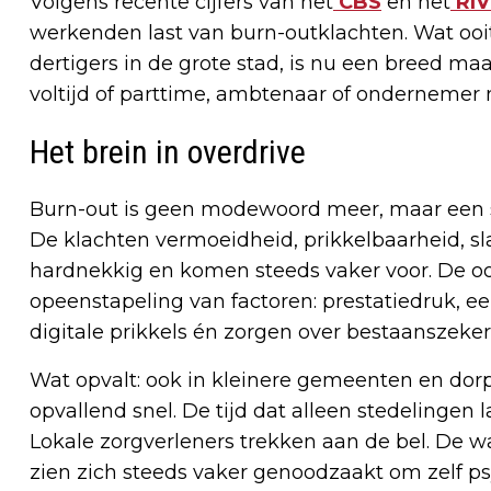
Volgens recente cijfers van het
CBS
en het
RI
werkenden last van burn-outklachten. Wat ooi
dertigers in de grote stad, is nu een breed m
voltijd of parttime, ambtenaar of ondernemer 
Het brein in overdrive
Burn-out is geen modewoord meer, maar een s
De klachten vermoeidheid, prikkelbaarheid, sl
hardnekkig en komen steeds vaker voor. De o
opeenstapeling van factoren: prestatiedruk, e
digitale prikkels én zorgen over bestaanszeker
Wat opvalt: ook in kleinere gemeenten en dor
opvallend snel. De tijd dat alleen stedelingen 
Lokale zorgverleners trekken aan de bel. De w
zien zich steeds vaker genoodzaakt om zelf p