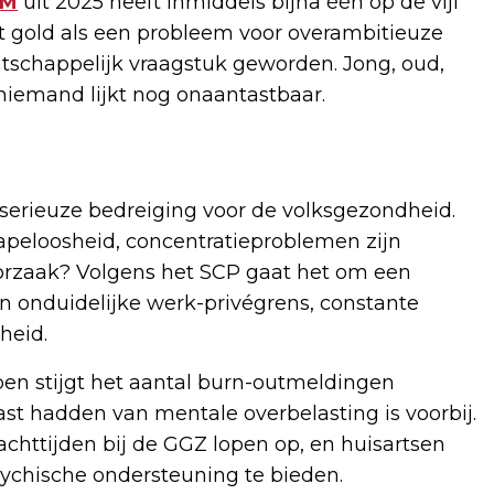
VM
uit 2025 heeft inmiddels bijna één op de vijf
t gold als een probleem voor overambitieuze
aatschappelijk vraagstuk geworden. Jong, oud,
niemand lijkt nog onaantastbaar.
erieuze bedreiging voor de volksgezondheid.
apeloosheid, concentratieproblemen zijn
orzaak? Volgens het SCP gaat het om een
en onduidelijke werk-privégrens, constante
heid.
pen stijgt het aantal burn-outmeldingen
last hadden van mentale overbelasting is voorbij.
achttijden bij de GGZ lopen op, en huisartsen
sychische ondersteuning te bieden.