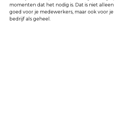
momenten dat het nodig is. Dat is niet alleen
goed voor je medewerkers, maar ook voor je
bedrijf als geheel.
Vorig artikel
Volgend artikel
STEEDS MEER MENSEN
LEEUWARDEN - POLITIE ZOEKT
AUTOMATISCH GEREGISTREERD ALS
GETUIGEN EN BEELDEN
ORGAANDONOR ZONDER EXPLICIETE
SCHIETINCIDENT NA VERKEERSRUZIE
KEUZE
LEEUWARDEN