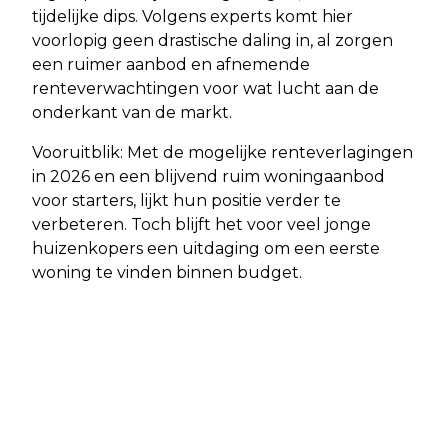
tijdelijke dips. Volgens experts komt hier
voorlopig geen drastische daling in, al zorgen
een ruimer aanbod en afnemende
renteverwachtingen voor wat lucht aan de
onderkant van de markt.
Vooruitblik: Met de mogelijke renteverlagingen
in 2026 en een blijvend ruim woningaanbod
voor starters, lijkt hun positie verder te
verbeteren. Toch blijft het voor veel jonge
huizenkopers een uitdaging om een eerste
woning te vinden binnen budget.
Vorig artikel
Volgend artikel
EXTRA DRUKKE SPITS VERWACHT
LEEUWARDEN - ONDERZOEK NAAR
DOOR VAKANTIEVERKEER EN
DODELIJK STEEKINCIDENT OP