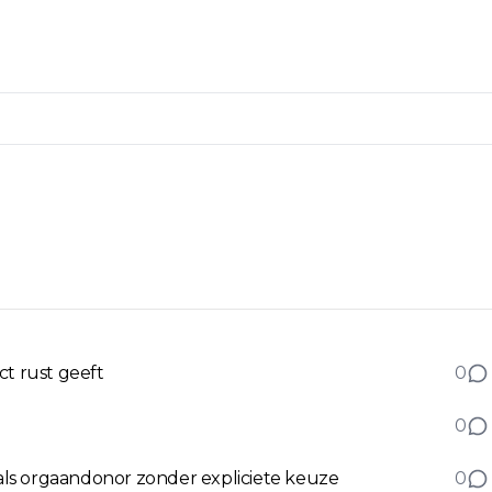
ct rust geeft
0
0
ls orgaandonor zonder expliciete keuze
0