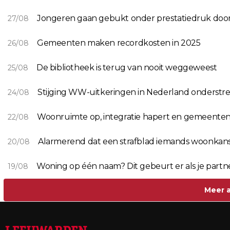
Jongeren gaan gebukt onder prestatiedruk door 
27/08
Gemeenten maken recordkosten in 2025
26/08
De bibliotheek is terug van nooit weggeweest
25/08
Stijging WW-uitkeringen in Nederland onderstr
24/08
Woonruimte op, integratie hapert en gemeenten b
22/08
Alarmerend dat een strafblad iemands woonkans
20/08
Woning op één naam? Dit gebeurt er als je partne
19/08
Meer a