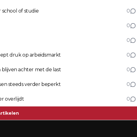
school of studie
0
0
0
eept druk op arbeidsmarkt
0
lijven achter met de last
0
en steeds verder beperkt
0
r overlijdt
0
rtikelen