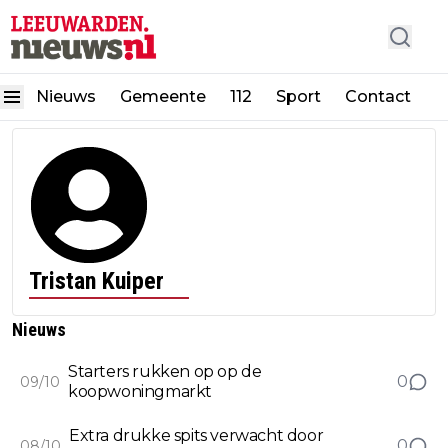
Nieuws
Gemeente
112
Sport
Contact
Tristan Kuiper
Nieuws
Starters rukken op op de
0
09/10
koopwoningmarkt
Extra drukke spits verwacht door
0
08/10