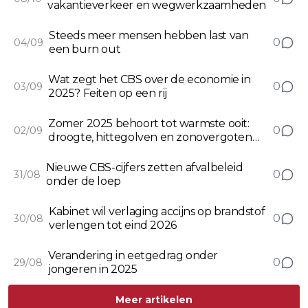
vakantieverkeer en wegwerkzaamheden
Steeds meer mensen hebben last van
0
04/09
een burn out
Wat zegt het CBS over de economie in
0
03/09
2025? Feiten op een rij
Zomer 2025 behoort tot warmste ooit:
0
02/09
droogte, hittegolven en zonovergoten
dagen typeren het seizoen
Nieuwe CBS-cijfers zetten afvalbeleid
0
31/08
onder de loep
Kabinet wil verlaging accijns op brandstof
0
30/08
verlengen tot eind 2026
Verandering in eetgedrag onder
0
29/08
jongeren in 2025
Meer artikelen